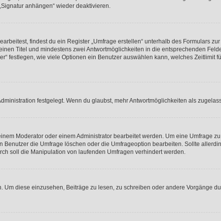
 „Signatur anhängen“ wieder deaktivieren.
beitest, findest du ein Register „Umfrage erstellen“ unterhalb des Formulars zur 
t einen Titel und mindestens zwei Antwortmöglichkeiten in die entsprechenden Felde
r“ festlegen, wie viele Optionen ein Benutzer auswählen kann, welches Zeitlimit fü
ministration festgelegt. Wenn du glaubst, mehr Antwortmöglichkeiten als zugelasse
inem Moderator oder einem Administrator bearbeitet werden. Um eine Umfrage zu b
enutzer die Umfrage löschen oder die Umfrageoption bearbeiten. Sollte allerdi
ch soll die Manipulation von laufenden Umfragen verhindert werden.
 Um diese einzusehen, Beiträge zu lesen, zu schreiben oder andere Vorgänge du