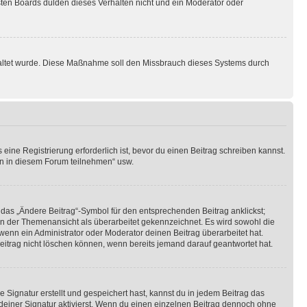
sten Boards dulden dieses Verhalten nicht und ein Moderator oder
schaltet wurde. Diese Maßnahme soll den Missbrauch dieses Systems durch
ine Registrierung erforderlich ist, bevor du einen Beitrag schreiben kannst.
en in diesem Forum teilnehmen“ usw.
 das „Ändere Beitrag“-Symbol für den entsprechenden Beitrag anklickst;
g in der Themenansicht als überarbeitet gekennzeichnet. Es wird sowohl die
wenn ein Administrator oder Moderator deinen Beitrag überarbeitet hat.
 Beitrag nicht löschen können, wenn bereits jemand darauf geantwortet hat.
Signatur erstellt und gespeichert hast, kannst du in jedem Beitrag das
einer Signatur aktivierst. Wenn du einen einzelnen Beitrag dennoch ohne