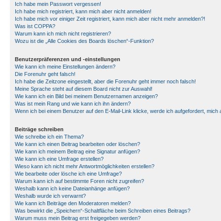
Ich habe mein Passwort vergessen!
Ich habe mich registriert, kann mich aber nicht anmelden!
Ich habe mich vor einiger Zeit registriert, kann mich aber nicht mehr anmelden?!
Was ist COPPA?
Warum kann ich mich nicht registrieren?
Wozu ist die „Alle Cookies des Boards löschen“-Funktion?
Benutzerpräferenzen und -einstellungen
Wie kann ich meine Einstellungen ändern?
Die Forenuhr geht falsch!
Ich habe die Zeitzone eingestellt, aber die Forenuhr geht immer noch falsch!
Meine Sprache steht auf diesem Board nicht zur Auswahl!
Wie kann ich ein Bild bei meinem Benutzernamen anzeigen?
Was ist mein Rang und wie kann ich ihn ändern?
Wenn ich bei einem Benutzer auf den E-Mail-Link klicke, werde ich aufgefordert, mich
Beiträge schreiben
Wie schreibe ich ein Thema?
Wie kann ich einen Beitrag bearbeiten oder löschen?
Wie kann ich meinem Beitrag eine Signatur anfügen?
Wie kann ich eine Umfrage erstellen?
Wieso kann ich nicht mehr Antwortmöglichkeiten erstellen?
Wie bearbeite oder lösche ich eine Umfrage?
Warum kann ich auf bestimmte Foren nicht zugreifen?
Weshalb kann ich keine Dateianhänge anfügen?
Weshalb wurde ich verwarnt?
Wie kann ich Beiträge den Moderatoren melden?
Was bewirkt die „Speichern“-Schaltfläche beim Schreiben eines Beitrags?
Warum muss mein Beitrag erst freigegeben werden?