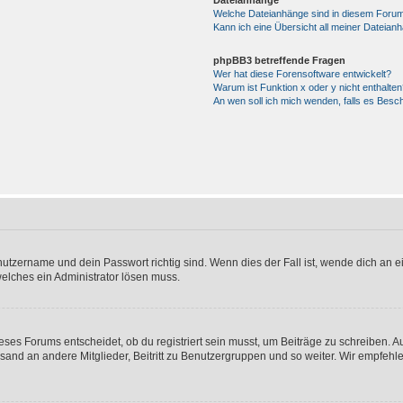
Dateianhänge
Welche Dateianhänge sind in diesem Forum
Kann ich eine Übersicht all meiner Dateian
phpBB3 betreffende Fragen
Wer hat diese Forensoftware entwickelt?
Warum ist Funktion x oder y nicht enthalten
An wen soll ich mich wenden, falls es Besc
utzername und dein Passwort richtig sind. Wenn dies der Fall ist, wende dich an ei
welches ein Administrator lösen muss.
es Forums entscheidet, ob du registriert sein musst, um Beiträge zu schreiben. Auf j
sand an andere Mitglieder, Beitritt zu Benutzergruppen und so weiter. Wir empfehlen 