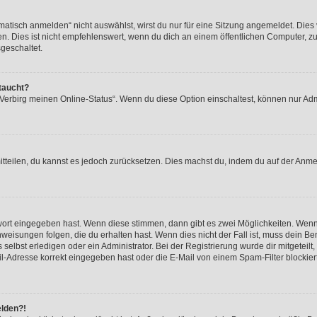
isch anmelden“ nicht auswählst, wirst du nur für eine Sitzung angemeldet. Dies 
Dies ist nicht empfehlenswert, wenn du dich an einem öffentlichen Computer, zum 
geschaltet.
taucht?
 „Verbirg meinen Online-Status“. Wenn du diese Option einschaltest, können nur Ad
mitteilen, du kannst es jedoch zurücksetzen. Dies machst du, indem du auf der Anm
swort eingegeben hast. Wenn diese stimmen, dann gibt es zwei Möglichkeiten. Wen
eisungen folgen, die du erhalten hast. Wenn dies nicht der Fall ist, muss dein Ben
lbst erledigen oder ein Administrator. Bei der Registrierung wurde dir mitgeteilt, 
-Adresse korrekt eingegeben hast oder die E-Mail von einem Spam-Filter blockiert
elden?!