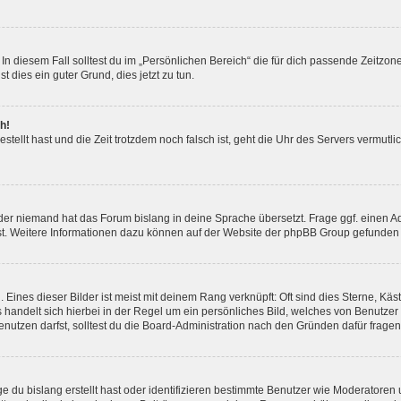
In diesem Fall solltest du im „Persönlichen Bereich“ die für dich passende Zeitzone 
t dies ein guter Grund, dies jetzt zu tun.
h!
estellt hast und die Zeit trotzdem noch falsch ist, geht die Uhr des Servers vermutl
der niemand hat das Forum bislang in deine Sprache übersetzt. Frage ggf. einen Adm
est. Weitere Informationen dazu können auf der Website der phpBB Group gefunden
Eines dieser Bilder ist meist mit deinem Rang verknüpft: Oft sind dies Sterne, Kä
s handelt sich hierbei in der Regel um ein persönliches Bild, welches von Benutzer
utzen darfst, solltest du die Board-Administration nach den Gründen dafür fragen
e du bislang erstellt hast oder identifizieren bestimmte Benutzer wie Moderatore