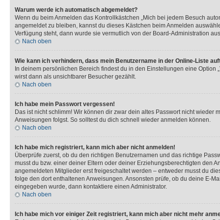
Warum werde ich automatisch abgemeldet?
Wenn du beim Anmelden das Kontrollkästchen „Mich bei jedem Besuch automat
angemeldet zu bleiben, kannst du dieses Kästchen beim Anmelden auswählen. 
Verfügung steht, dann wurde sie vermutlich von der Board-Administration aus
Nach oben
Wie kann ich verhindern, dass mein Benutzername in der Online-Liste auf
In deinem persönlichen Bereich findest du in den Einstellungen eine Option
wirst dann als unsichtbarer Besucher gezählt.
Nach oben
Ich habe mein Passwort vergessen!
Das ist nicht schlimm! Wir können dir zwar dein altes Passwort nicht wieder 
Anweisungen folgst. So solltest du dich schnell wieder anmelden können.
Nach oben
Ich habe mich registriert, kann mich aber nicht anmelden!
Überprüfe zuerst, ob du den richtigen Benutzernamen und das richtige Pas
musst du bzw. einer deiner Eltern oder deiner Erziehungsberechtigten den Anw
angemeldeten Mitglieder erst freigeschaltet werden – entweder musst du dies se
folge den dort enthaltenen Anweisungen. Ansonsten prüfe, ob du deine E-Mail
eingegeben wurde, dann kontaktiere einen Administrator.
Nach oben
Ich habe mich vor einiger Zeit registriert, kann mich aber nicht mehr anm