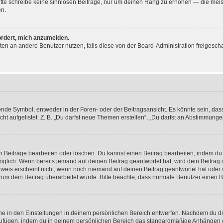
 Bitte schreibe keine sinnlosen Beiträge, nur um deinen Rang zu erhöhen — die mei
en.
ordert, mich anzumelden.
ichten an andere Benutzer nutzen, falls diese von der Board-Administration freige
e Symbol, entweder in der Foren- oder der Beitragsansicht. Es könnte sein, dass e
ht aufgelistet. Z. B. „Du darfst neue Themen erstellen“, „Du darfst an Abstimmung
n Beiträge bearbeiten oder löschen. Du kannst einen Beitrag bearbeiten, indem du
möglich. Wenn bereits jemand auf deinen Beitrag geantwortet hat, wird dein Beitra
nweis erscheint nicht, wenn noch niemand auf deinen Beitrag geantwortet hat oder 
 warum dein Beitrag überarbeitet wurde. Bitte beachte, dass normale Benutzer einen
e in den Einstellungen in deinem persönlichen Bereich entwerfen. Nachdem du die 
zufügen, indem du in deinem persönlichen Bereich das standardmäßige Anhängen d