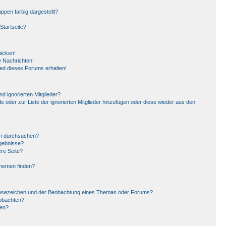
pen farbig dargestellt?
Startseite?
hicken!
 Nachrichten!
ied dieses Forums erhalten!
d ignorierten Mitglieder?
de oder zur Liste der ignorierten Mitglieder hinzufügen oder diese wieder aus den
en durchsuchen?
rgebnisse?
re Seite?
Themen finden?
Lesezeichen und der Beobachtung eines Themas oder Forums?
eobachten?
gen?