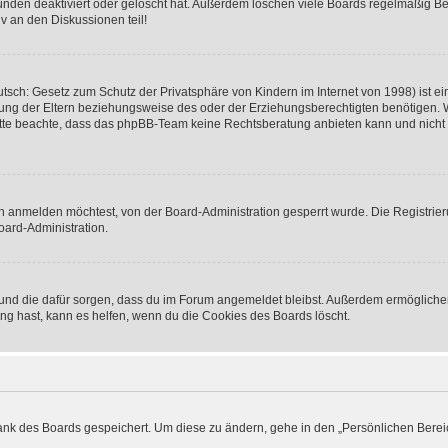
nden deaktiviert oder gelöscht hat. Außerdem löschen viele Boards regelmäßig Ben
v an den Diskussionen teil!
sch: Gesetz zum Schutz der Privatsphäre von Kindern im Internet von 1998) ist ei
ng der Eltern beziehungsweise des oder der Erziehungsberechtigten benötigen. Wenn
. Bitte beachte, dass das phpBB-Team keine Rechtsberatung anbieten kann und nicht d
h anmelden möchtest, von der Board-Administration gesperrt wurde. Die Registrie
ard-Administration.
t und die dafür sorgen, dass du im Forum angemeldet bleibst. Außerdem ermögliche
ng hast, kann es helfen, wenn du die Cookies des Boards löscht.
bank des Boards gespeichert. Um diese zu ändern, gehe in den „Persönlichen Bereic